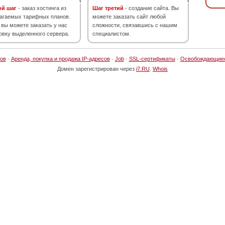
ой шаг
- заказ хостинга из
Шаг третий
- создание сайта. Вы
агаемых тарифных планов.
можете заказать сайт любой
 вы можете заказать у нас
сложности, связавшись с нашим
овку выделенного сервера.
специалистом.
ов
·
Аренда, покупка и продажа IP-адресов
·
Job
·
SSL-сертификаты
·
Освобождающие
Домен зарегистрирован через
i7.RU
.
Whois