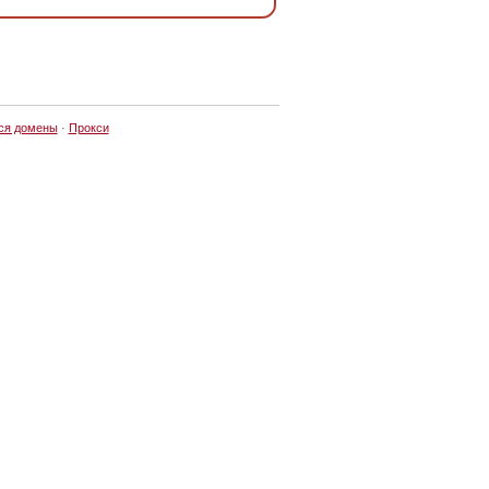
ся домены
·
Прокси