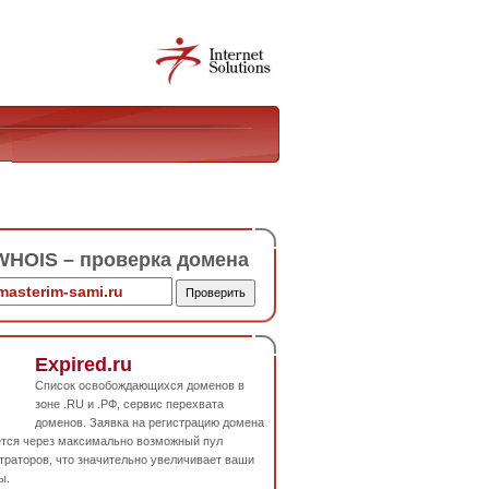
HOIS – проверка домена
Expired.ru
Список освобождающихся доменов в
зоне .RU и .РФ, сервис перехвата
доменов. Заявка на регистрацию домена
ется через максимально возможный пул
траторов, что значительно увеличивает ваши
ы.