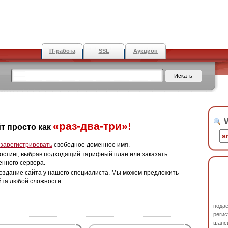
IT-работа
SSL
Аукцион
W
«раз-два-три»!
т просто как
зарегистрировать
свободное доменное имя.
остинг, выбрав подходящий тарифный план или заказать
енного сервера.
оздание сайта у нашего специалиста. Мы можем предложить
йта любой сложности.
пода
регис
шанс