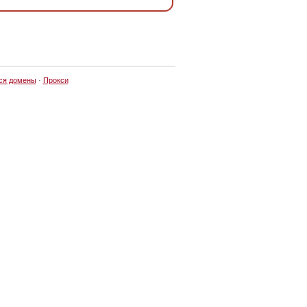
ся домены
·
Прокси