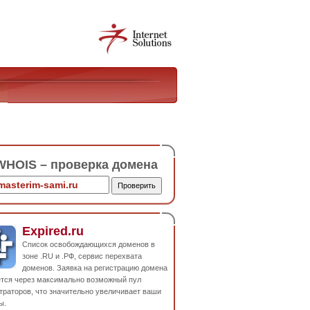
HOIS – проверка домена
Expired.ru
Список освобождающихся доменов в
зоне .RU и .РФ, сервис перехвата
доменов. Заявка на регистрацию домена
ется через максимально возможный пул
траторов, что значительно увеличивает ваши
ы.