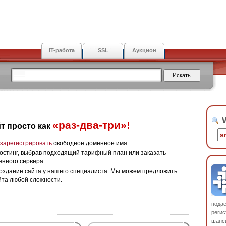
IT-работа
SSL
Аукцион
W
«раз-два-три»!
т просто как
зарегистрировать
свободное доменное имя.
остинг, выбрав подходящий тарифный план или заказать
енного сервера.
оздание сайта у нашего специалиста. Мы можем предложить
йта любой сложности.
пода
регис
шанс