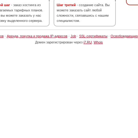
ой шаг
- заказ хостинга из
Шаг третий
- создание сайта. Вы
агаемых тарифных планов.
можете заказать сайт любой
 вы можете заказать у нас
сложности, связавшись с нашим
овку выделенного сервера.
специалистом.
ов
·
Аренда, покупка и продажа IP-адресов
·
Job
·
SSL-сертификаты
·
Освобождающие
Домен зарегистрирован через
i7.RU
.
Whois