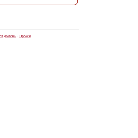
ся домены
·
Прокси