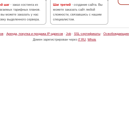
ой шаг
- заказ хостинга из
Шаг третий
- создание сайта. Вы
агаемых тарифных планов.
можете заказать сайт любой
 вы можете заказать у нас
сложности, связавшись с нашим
овку выделенного сервера.
специалистом.
ов
·
Аренда, покупка и продажа IP-адресов
·
Job
·
SSL-сертификаты
·
Освобождающие
Домен зарегистрирован через
i7.RU
.
Whois