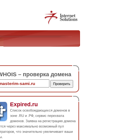
HOIS – проверка домена
Expired.ru
Список освобождающихся доменов в
зоне .RU и .РФ, сервис перехвата
доменов. Заявка на регистрацию домена
ется через максимально возможный пул
траторов, что значительно увеличивает ваши
ы.