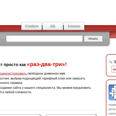
IT-работа
SSL
Аукцион
W
«раз-два-три»!
т просто как
зарегистрировать
свободное доменное имя.
остинг, выбрав подходящий тарифный план или заказать
енного сервера.
оздание сайта у нашего специалиста. Мы можем предложить
йта любой сложности.
пода
регис
шанс