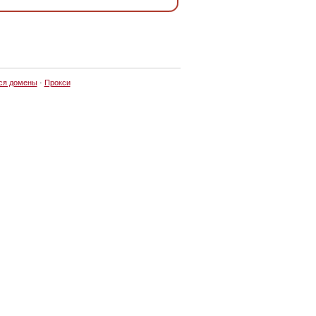
ся домены
·
Прокси