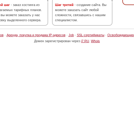
ой шаг
- заказ хостинга из
Шаг третий
- создание сайта. Вы
агаемых тарифных планов.
можете заказать сайт любой
 вы можете заказать у нас
сложности, связавшись с нашим
овку выделенного сервера.
специалистом.
ов
·
Аренда, покупка и продажа IP-адресов
·
Job
·
SSL-сертификаты
·
Освобождающие
Домен зарегистрирован через
i7.RU
.
Whois