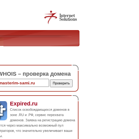
HOIS – проверка домена
Expired.ru
Список освобождающихся доменов в
зоне .RU и .РФ, сервис перехвата
доменов. Заявка на регистрацию домена
ется через максимально возможный пул
траторов, что значительно увеличивает ваши
ы.