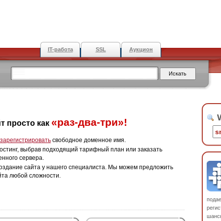
IT-работа
SSL
Аукцион
W
«раз-два-три»!
т просто как
зарегистрировать
свободное доменное имя.
остинг, выбрав подходящий тарифный план или заказать
енного сервера.
оздание сайта у нашего специалиста. Мы можем предложить
йта любой сложности.
пода
регис
шанс