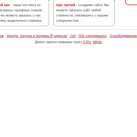
ой шаг
- заказ хостинга из
Шаг третий
- создание сайта. Вы
агаемых тарифных планов.
можете заказать сайт любой
 вы можете заказать у нас
сложности, связавшись с нашим
овку выделенного сервера.
специалистом.
ов
·
Аренда, покупка и продажа IP-адресов
·
Job
·
SSL-сертификаты
·
Освобождающие
Домен зарегистрирован через
i7.RU
.
Whois