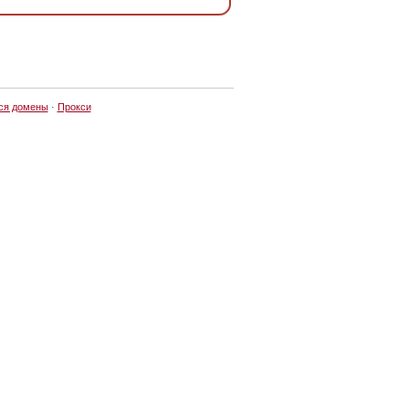
ся домены
·
Прокси