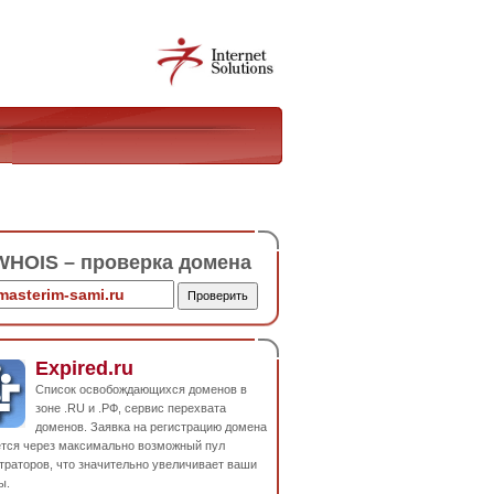
HOIS – проверка домена
Expired.ru
Список освобождающихся доменов в
зоне .RU и .РФ, сервис перехвата
доменов. Заявка на регистрацию домена
ется через максимально возможный пул
траторов, что значительно увеличивает ваши
ы.