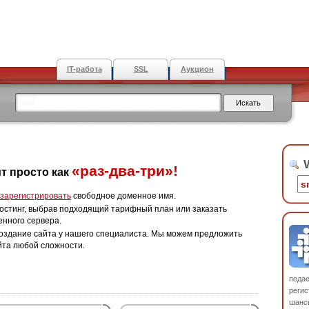
IT-работа
SSL
Аукцион
W
«раз-два-три»!
т просто как
зарегистрировать
свободное доменное имя.
остинг, выбрав подходящий тарифный план или заказать
енного сервера.
оздание сайта у нашего специалиста. Мы можем предложить
йта любой сложности.
пода
регис
шанс