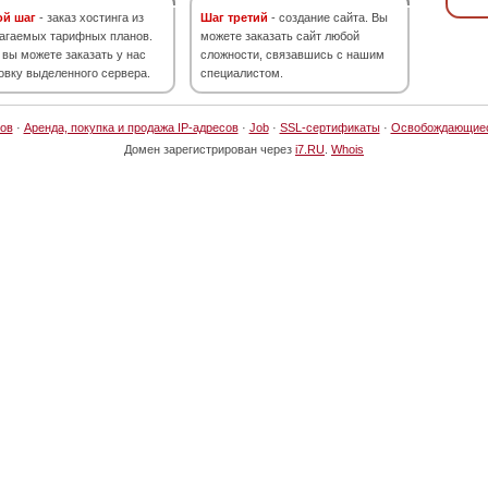
ой шаг
- заказ хостинга из
Шаг третий
- создание сайта. Вы
агаемых тарифных планов.
можете заказать сайт любой
 вы можете заказать у нас
сложности, связавшись с нашим
овку выделенного сервера.
специалистом.
ов
·
Аренда, покупка и продажа IP-адресов
·
Job
·
SSL-сертификаты
·
Освобождающие
Домен зарегистрирован через
i7.RU
.
Whois