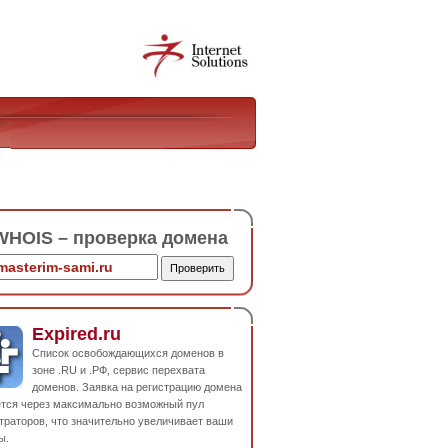
HOIS – проверка домена
Expired.ru
Список освобождающихся доменов в
зоне .RU и .РФ, сервис перехвата
доменов. Заявка на регистрацию домена
ется через максимально возможный пул
траторов, что значительно увеличивает ваши
ы.