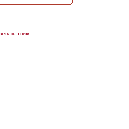
ся домены
·
Прокси