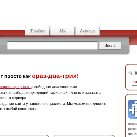
IT-работа
SSL
Аукцион
W
«раз-два-три»!
т просто как
зарегистрировать
свободное доменное имя.
остинг, выбрав подходящий тарифный план или заказать
енного сервера.
оздание сайта у нашего специалиста. Мы можем предложить
йта любой сложности.
пода
регис
шанс