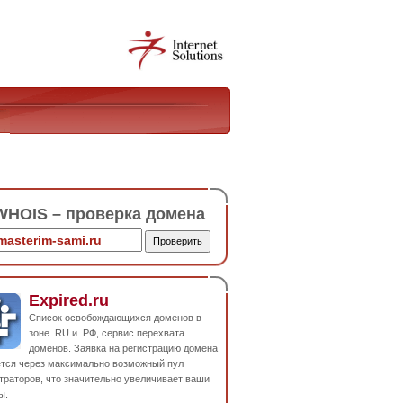
HOIS – проверка домена
Expired.ru
Список освобождающихся доменов в
зоне .RU и .РФ, сервис перехвата
доменов. Заявка на регистрацию домена
ется через максимально возможный пул
траторов, что значительно увеличивает ваши
ы.