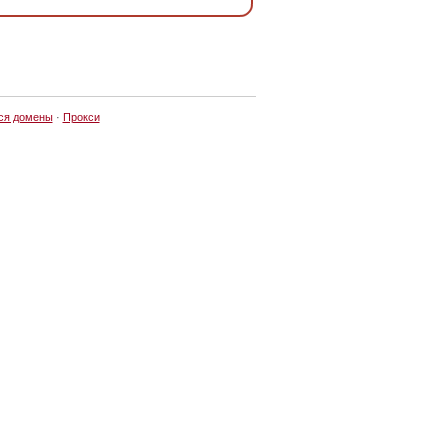
ся домены
·
Прокси