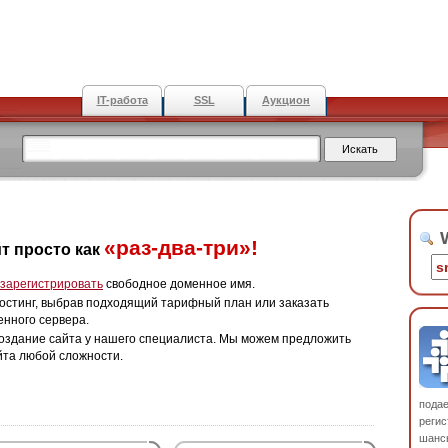
IT-работа
SSL
Аукцион
W
«раз-два-три»!
т просто как
зарегистрировать
свободное доменное имя.
остинг, выбрав подходящий тарифный план или заказать
енного сервера.
оздание сайта у нашего специалиста. Мы можем предложить
йта любой сложности.
пода
регис
шанс