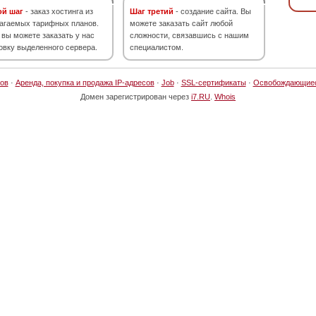
ой шаг
- заказ хостинга из
Шаг третий
- создание сайта. Вы
агаемых тарифных планов.
можете заказать сайт любой
 вы можете заказать у нас
сложности, связавшись с нашим
овку выделенного сервера.
специалистом.
ов
·
Аренда, покупка и продажа IP-адресов
·
Job
·
SSL-сертификаты
·
Освобождающие
Домен зарегистрирован через
i7.RU
.
Whois