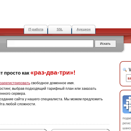
IT-работа
SSL
Аукцион
W
«раз-два-три»!
т просто как
зарегистрировать
свободное доменное имя.
остинг, выбрав подходящий тарифный план или заказать
енного сервера.
оздание сайта у нашего специалиста. Мы можем предложить
йта любой сложности.
пода
регис
шанс