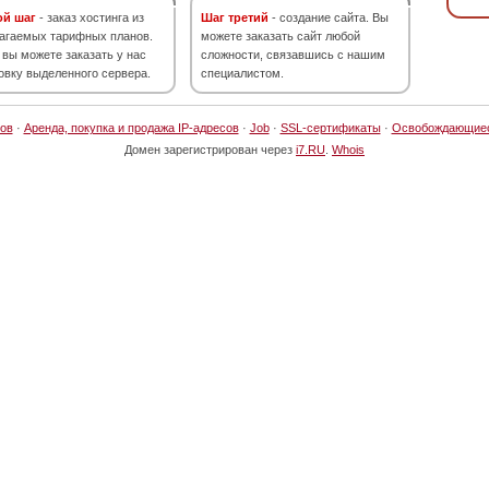
ой шаг
- заказ хостинга из
Шаг третий
- создание сайта. Вы
агаемых тарифных планов.
можете заказать сайт любой
 вы можете заказать у нас
сложности, связавшись с нашим
овку выделенного сервера.
специалистом.
ов
·
Аренда, покупка и продажа IP-адресов
·
Job
·
SSL-сертификаты
·
Освобождающие
Домен зарегистрирован через
i7.RU
.
Whois