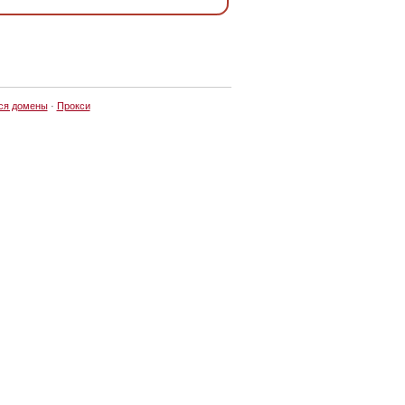
ся домены
·
Прокси