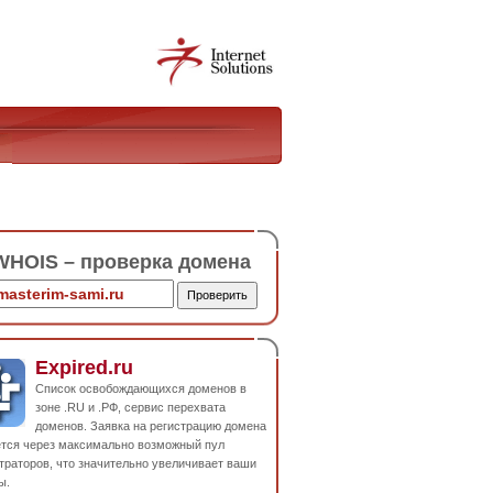
HOIS – проверка домена
Expired.ru
Список освобождающихся доменов в
зоне .RU и .РФ, сервис перехвата
доменов. Заявка на регистрацию домена
ется через максимально возможный пул
траторов, что значительно увеличивает ваши
ы.