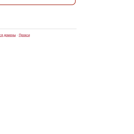
ся домены
·
Прокси