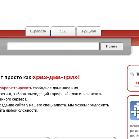
IT-работа
SSL
Аукцион
W
«раз-два-три»!
т просто как
зарегистрировать
свободное доменное имя.
остинг, выбрав подходящий тарифный план или заказать
енного сервера.
оздание сайта у нашего специалиста. Мы можем предложить
йта любой сложности.
пода
регис
шанс