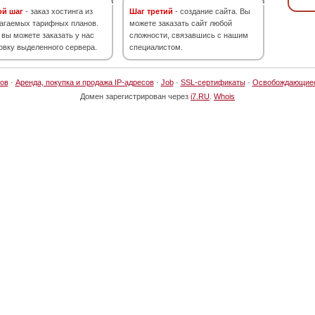
ой шаг
- заказ хостинга из
Шаг третий
- создание сайта. Вы
агаемых тарифных планов.
можете заказать сайт любой
 вы можете заказать у нас
сложности, связавшись с нашим
овку выделенного сервера.
специалистом.
ов
·
Аренда, покупка и продажа IP-адресов
·
Job
·
SSL-сертификаты
·
Освобождающие
Домен зарегистрирован через
i7.RU
.
Whois