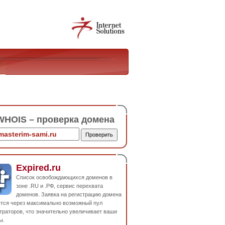
HOIS – проверка домена
Expired.ru
Список освобождающихся доменов в
зоне .RU и .РФ, сервис перехвата
доменов. Заявка на регистрацию домена
ется через максимально возможный пул
траторов, что значительно увеличивает ваши
ы.