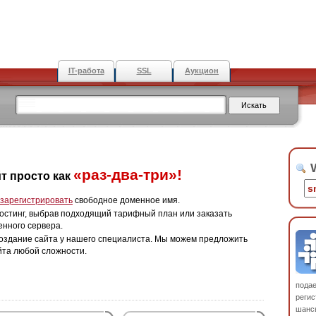
IT-работа
SSL
Аукцион
W
«раз-два-три»!
т просто как
зарегистрировать
свободное доменное имя.
остинг, выбрав подходящий тарифный план или заказать
енного сервера.
оздание сайта у нашего специалиста. Мы можем предложить
йта любой сложности.
пода
регис
шанс