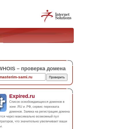
HOIS – проверка домена
Expired.ru
Список освобождающихся доменов в
зоне .RU и .РФ, сервис перехвата
доменов. Заявка на регистрацию домена
ется через максимально возможный пул
траторов, что значительно увеличивает ваши
ы.