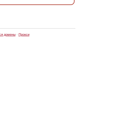
ся домены
·
Прокси