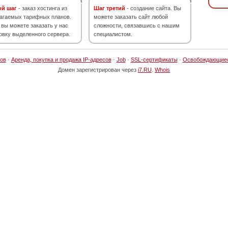
ой шаг
- заказ хостинга из
Шаг третий
- создание сайта. Вы
агаемых тарифных планов.
можете заказать сайт любой
 вы можете заказать у нас
сложности, связавшись с нашим
овку выделенного сервера.
специалистом.
ов
·
Аренда, покупка и продажа IP-адресов
·
Job
·
SSL-сертификаты
·
Освобождающие
Домен зарегистрирован через
i7.RU
.
Whois