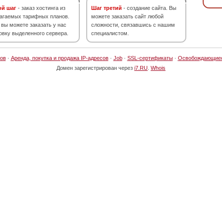
ой шаг
- заказ хостинга из
Шаг третий
- создание сайта. Вы
агаемых тарифных планов.
можете заказать сайт любой
 вы можете заказать у нас
сложности, связавшись с нашим
овку выделенного сервера.
специалистом.
ов
·
Аренда, покупка и продажа IP-адресов
·
Job
·
SSL-сертификаты
·
Освобождающие
Домен зарегистрирован через
i7.RU
.
Whois