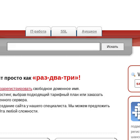
IT-работа
SSL
Аукцион
W
«раз-два-три»!
т просто как
зарегистрировать
свободное доменное имя.
остинг, выбрав подходящий тарифный план или заказать
енного сервера.
оздание сайта у нашего специалиста. Мы можем предложить
йта любой сложности.
пода
регис
шанс