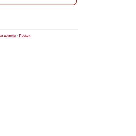
ся домены
·
Прокси