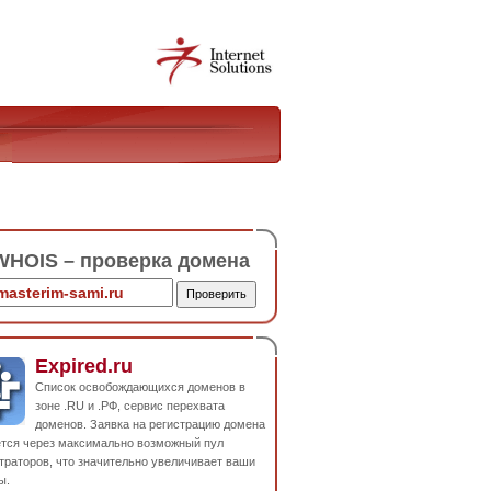
HOIS – проверка домена
Expired.ru
Список освобождающихся доменов в
зоне .RU и .РФ, сервис перехвата
доменов. Заявка на регистрацию домена
ется через максимально возможный пул
траторов, что значительно увеличивает ваши
ы.