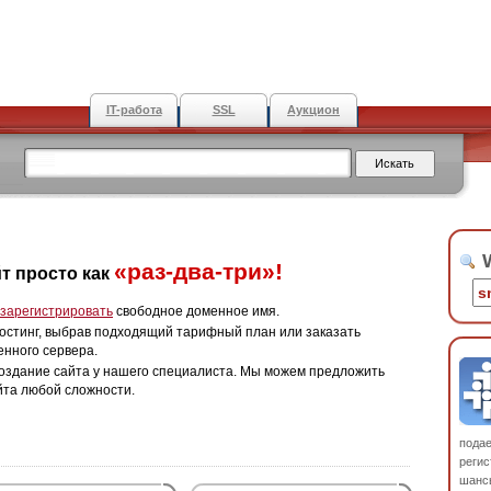
IT-работа
SSL
Аукцион
W
«раз-два-три»!
т просто как
зарегистрировать
свободное доменное имя.
остинг, выбрав подходящий тарифный план или заказать
енного сервера.
оздание сайта у нашего специалиста. Мы можем предложить
йта любой сложности.
пода
регис
шанс