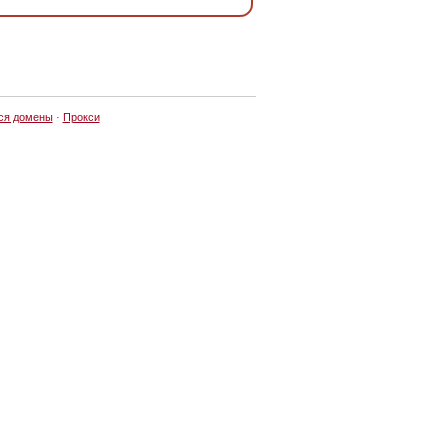
ся домены
·
Прокси