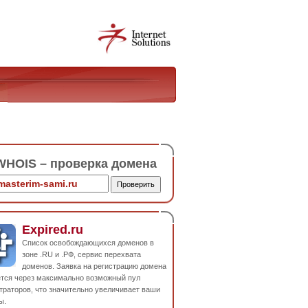
HOIS – проверка домена
Expired.ru
Список освобождающихся доменов в
зоне .RU и .РФ, сервис перехвата
доменов. Заявка на регистрацию домена
ется через максимально возможный пул
траторов, что значительно увеличивает ваши
ы.