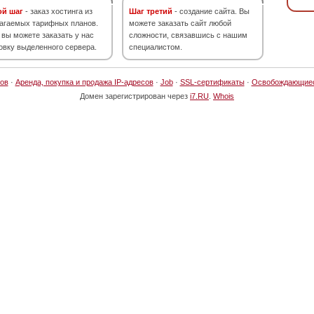
ой шаг
- заказ хостинга из
Шаг третий
- создание сайта. Вы
агаемых тарифных планов.
можете заказать сайт любой
 вы можете заказать у нас
сложности, связавшись с нашим
овку выделенного сервера.
специалистом.
ов
·
Аренда, покупка и продажа IP-адресов
·
Job
·
SSL-сертификаты
·
Освобождающие
Домен зарегистрирован через
i7.RU
.
Whois