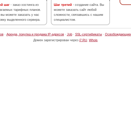
ой шаг
- заказ хостинга из
Шаг третий
- создание сайта. Вы
агаемых тарифных планов.
можете заказать сайт любой
 вы можете заказать у нас
сложности, связавшись с нашим
овку выделенного сервера.
специалистом.
ов
·
Аренда, покупка и продажа IP-адресов
·
Job
·
SSL-сертификаты
·
Освобождающие
Домен зарегистрирован через
i7.RU
.
Whois