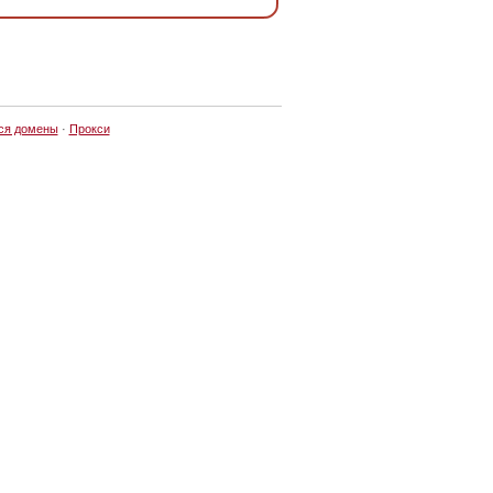
ся домены
·
Прокси