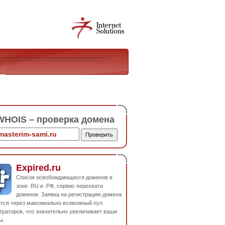
HOIS – проверка домена
Expired.ru
Список освобождающихся доменов в
зоне .RU и .РФ, сервис перехвата
доменов. Заявка на регистрацию домена
ется через максимально возможный пул
траторов, что значительно увеличивает ваши
ы.