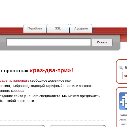
IT-работа
SSL
Аукцион
W
«раз-два-три»!
т просто как
зарегистрировать
свободное доменное имя.
остинг, выбрав подходящий тарифный план или заказать
енного сервера.
оздание сайта у нашего специалиста. Мы можем предложить
йта любой сложности.
пода
регис
шанс