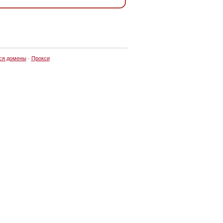
ся домены
·
Прокси