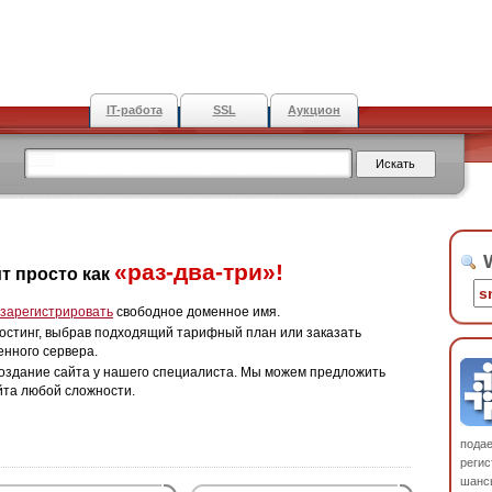
IT-работа
SSL
Аукцион
W
«раз-два-три»!
т просто как
зарегистрировать
свободное доменное имя.
остинг, выбрав подходящий тарифный план или заказать
енного сервера.
оздание сайта у нашего специалиста. Мы можем предложить
йта любой сложности.
пода
регис
шанс