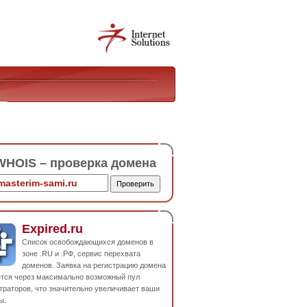
HOIS – проверка домена
Expired.ru
Список освобождающихся доменов в
зоне .RU и .РФ, сервис перехвата
доменов. Заявка на регистрацию домена
ется через максимально возможный пул
траторов, что значительно увеличивает ваши
ы.