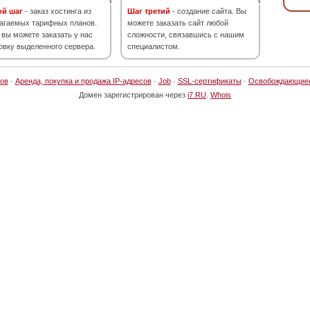
ой шаг
- заказ хостинга из
Шаг третий
- создание сайта. Вы
агаемых тарифных планов.
можете заказать сайт любой
 вы можете заказать у нас
сложности, связавшись с нашим
овку выделенного сервера.
специалистом.
ов
·
Аренда, покупка и продажа IP-адресов
·
Job
·
SSL-сертификаты
·
Освобождающие
Домен зарегистрирован через
i7.RU
.
Whois