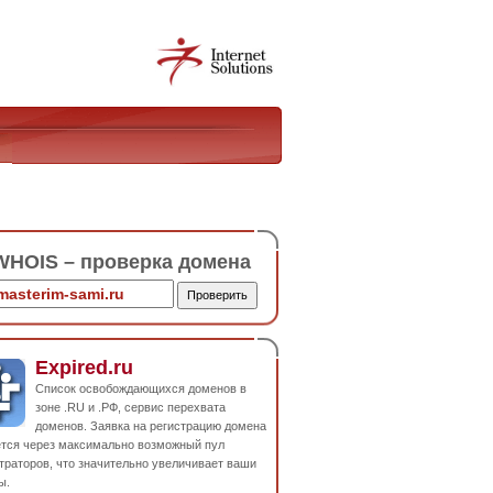
HOIS – проверка домена
Expired.ru
Список освобождающихся доменов в
зоне .RU и .РФ, сервис перехвата
доменов. Заявка на регистрацию домена
ется через максимально возможный пул
траторов, что значительно увеличивает ваши
ы.