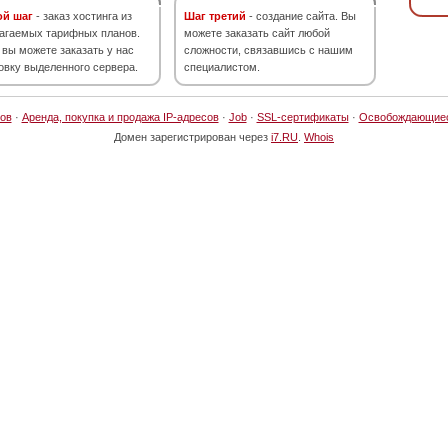
ой шаг
- заказ хостинга из
Шаг третий
- создание сайта. Вы
агаемых тарифных планов.
можете заказать сайт любой
 вы можете заказать у нас
сложности, связавшись с нашим
овку выделенного сервера.
специалистом.
ов
·
Аренда, покупка и продажа IP-адресов
·
Job
·
SSL-сертификаты
·
Освобождающие
Домен зарегистрирован через
i7.RU
.
Whois