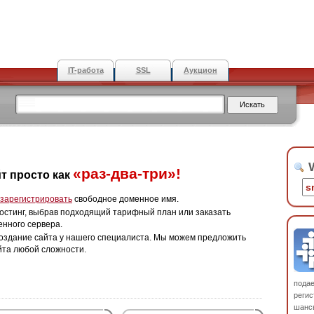
IT-работа
SSL
Аукцион
W
«раз-два-три»!
т просто как
зарегистрировать
свободное доменное имя.
остинг, выбрав подходящий тарифный план или заказать
енного сервера.
оздание сайта у нашего специалиста. Мы можем предложить
йта любой сложности.
пода
регис
шанс