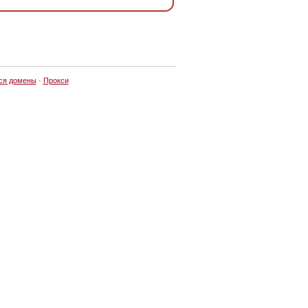
ся домены
·
Прокси