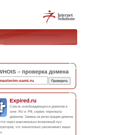
HOIS – проверка домена
Expired.ru
Список освобождающихся доменов в
зоне .RU и .РФ, сервис перехвата
доменов. Заявка на регистрацию домена
ется через максимально возможный пул
траторов, что значительно увеличивает ваши
ы.