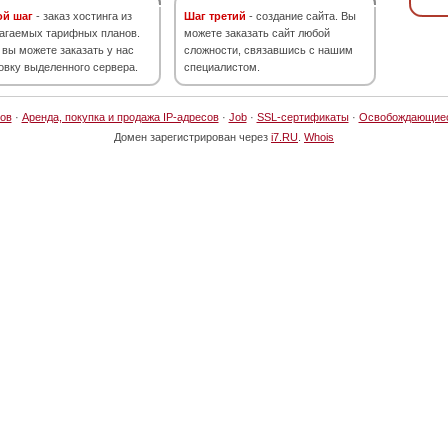
ой шаг
- заказ хостинга из
Шаг третий
- создание сайта. Вы
агаемых тарифных планов.
можете заказать сайт любой
 вы можете заказать у нас
сложности, связавшись с нашим
овку выделенного сервера.
специалистом.
ов
·
Аренда, покупка и продажа IP-адресов
·
Job
·
SSL-сертификаты
·
Освобождающие
Домен зарегистрирован через
i7.RU
.
Whois