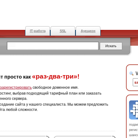
IT-работа
SSL
Аукцион
W
«раз-два-три»!
т просто как
зарегистрировать
свободное доменное имя.
остинг, выбрав подходящий тарифный план или заказать
енного сервера.
оздание сайта у нашего специалиста. Мы можем предложить
йта любой сложности.
пода
регис
шанс