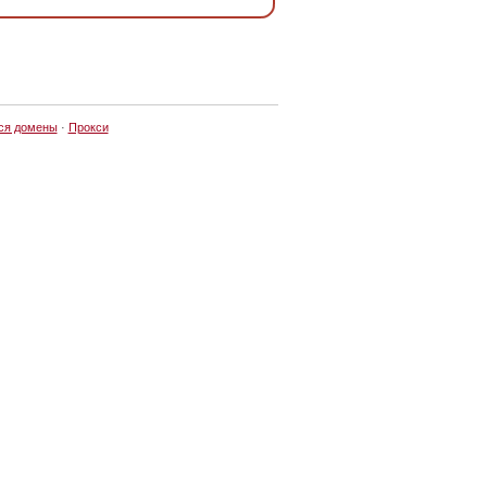
ся домены
·
Прокси