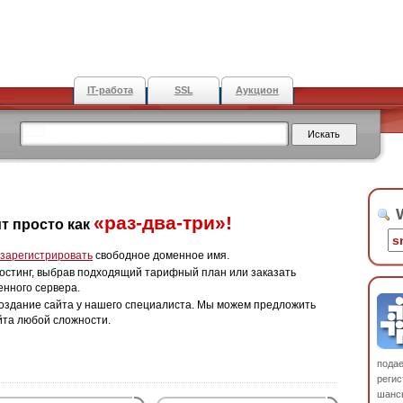
IT-работа
SSL
Аукцион
W
«раз-два-три»!
т просто как
зарегистрировать
свободное доменное имя.
остинг, выбрав подходящий тарифный план или заказать
енного сервера.
оздание сайта у нашего специалиста. Мы можем предложить
йта любой сложности.
пода
регис
шанс