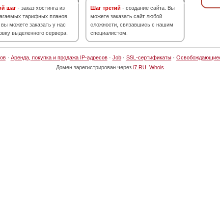
ой шаг
- заказ хостинга из
Шаг третий
- создание сайта. Вы
агаемых тарифных планов.
можете заказать сайт любой
 вы можете заказать у нас
сложности, связавшись с нашим
овку выделенного сервера.
специалистом.
ов
·
Аренда, покупка и продажа IP-адресов
·
Job
·
SSL-сертификаты
·
Освобождающие
Домен зарегистрирован через
i7.RU
.
Whois