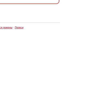
ся домены
·
Прокси