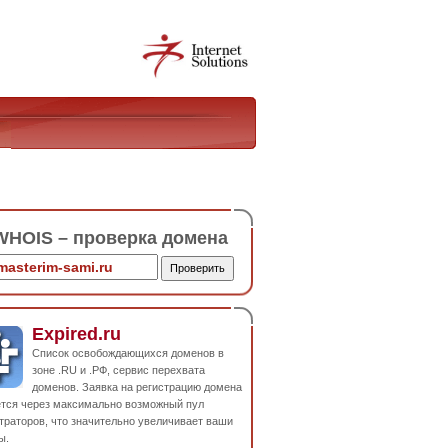
HOIS – проверка домена
Expired.ru
Список освобождающихся доменов в
зоне .RU и .РФ, сервис перехвата
доменов. Заявка на регистрацию домена
ется через максимально возможный пул
траторов, что значительно увеличивает ваши
ы.