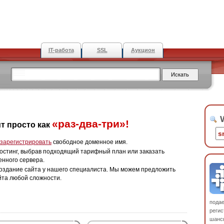
IT-работа
SSL
Аукцион
W
«раз-два-три»!
т просто как
зарегистрировать
свободное доменное имя.
остинг, выбрав подходящий тарифный план или заказать
енного сервера.
оздание сайта у нашего специалиста. Мы можем предложить
йта любой сложности.
пода
регис
шанс