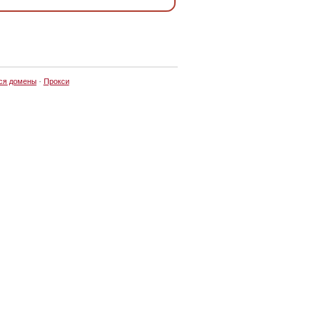
ся домены
·
Прокси