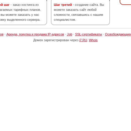
ой шаг
- заказ хостинга из
Шаг третий
- создание сайта. Вы
агаемых тарифных планов.
можете заказать сайт любой
 вы можете заказать у нас
сложности, связавшись с нашим
овку выделенного сервера.
специалистом.
ов
·
Аренда, покупка и продажа IP-адресов
·
Job
·
SSL-сертификаты
·
Освобождающие
Домен зарегистрирован через
i7.RU
.
Whois