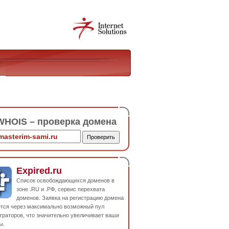
HOIS – проверка домена
Expired.ru
Список освобождающихся доменов в
зоне .RU и .РФ, сервис перехвата
доменов. Заявка на регистрацию домена
ется через максимально возможный пул
траторов, что значительно увеличивает ваши
ы.