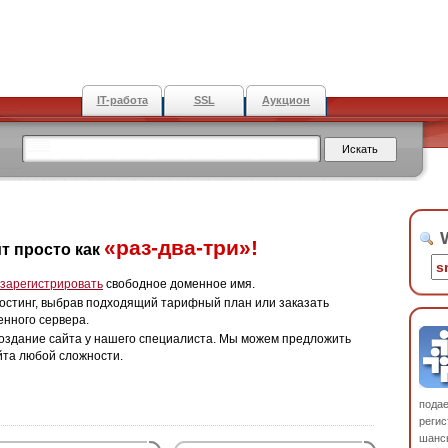
IT-работа
SSL
Аукцион
W
«раз-два-три»!
т просто как
зарегистрировать
свободное доменное имя.
остинг, выбрав подходящий тарифный план или заказать
енного сервера.
оздание сайта у нашего специалиста. Мы можем предложить
йта любой сложности.
пода
регис
шанс