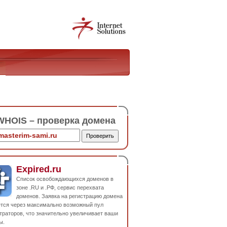
HOIS – проверка домена
Expired.ru
Список освобождающихся доменов в
зоне .RU и .РФ, сервис перехвата
доменов. Заявка на регистрацию домена
ется через максимально возможный пул
траторов, что значительно увеличивает ваши
ы.