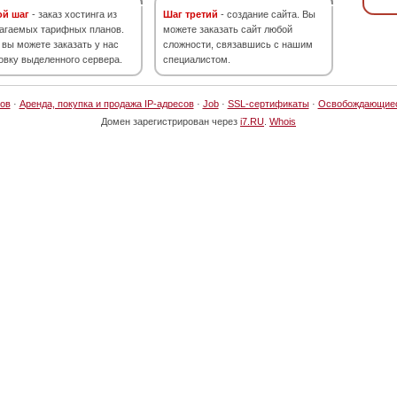
ой шаг
- заказ хостинга из
Шаг третий
- создание сайта. Вы
агаемых тарифных планов.
можете заказать сайт любой
 вы можете заказать у нас
сложности, связавшись с нашим
овку выделенного сервера.
специалистом.
ов
·
Аренда, покупка и продажа IP-адресов
·
Job
·
SSL-сертификаты
·
Освобождающие
Домен зарегистрирован через
i7.RU
.
Whois