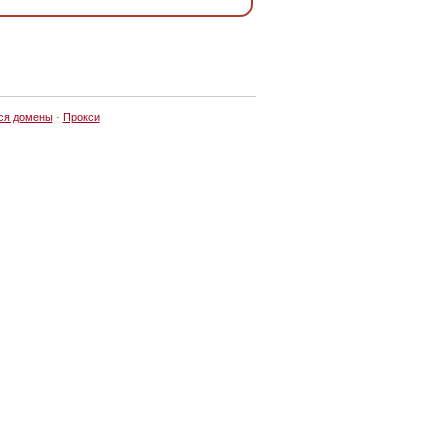
ся домены
·
Прокси