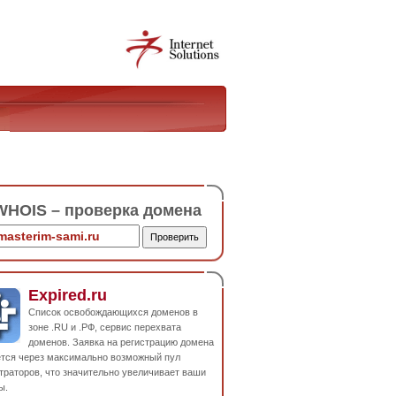
HOIS – проверка домена
Expired.ru
Список освобождающихся доменов в
зоне .RU и .РФ, сервис перехвата
доменов. Заявка на регистрацию домена
ется через максимально возможный пул
траторов, что значительно увеличивает ваши
ы.