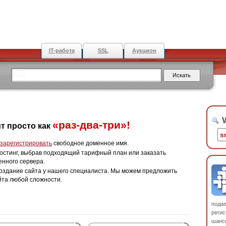
IT-работа
SSL
Аукцион
W
«раз-два-три»!
т просто как
зарегистрировать
свободное доменное имя.
остинг, выбрав подходящий тарифный план или заказать
енного сервера.
оздание сайта у нашего специалиста. Мы можем предложить
йта любой сложности.
пода
регис
шанс