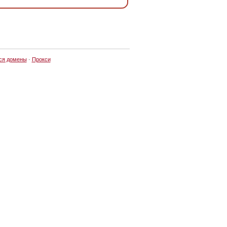
ся домены
·
Прокси