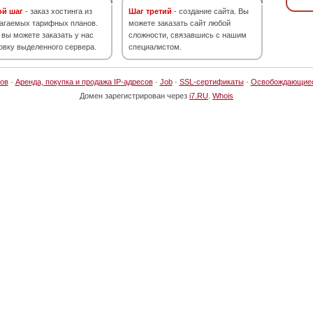
ой шаг
- заказ хостинга из
Шаг третий
- создание сайта. Вы
агаемых тарифных планов.
можете заказать сайт любой
 вы можете заказать у нас
сложности, связавшись с нашим
овку выделенного сервера.
специалистом.
ов
·
Аренда, покупка и продажа IP-адресов
·
Job
·
SSL-сертификаты
·
Освобождающие
Домен зарегистрирован через
i7.RU
.
Whois