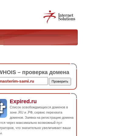
HOIS – проверка домена
Expired.ru
Список освобождающихся доменов в
зоне .RU и .РФ, сервис перехвата
доменов. Заявка на регистрацию домена
ется через максимально возможный пул
траторов, что значительно увеличивает ваши
ы.