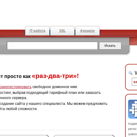
IT-работа
SSL
Аукцион
W
«раз-два-три»!
т просто как
зарегистрировать
свободное доменное имя.
остинг, выбрав подходящий тарифный план или заказать
енного сервера.
оздание сайта у нашего специалиста. Мы можем предложить
йта любой сложности.
пода
регис
шанс