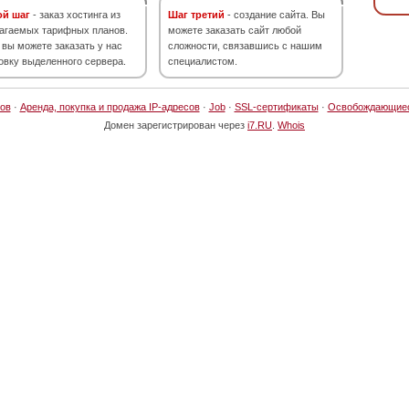
ой шаг
- заказ хостинга из
Шаг третий
- создание сайта. Вы
агаемых тарифных планов.
можете заказать сайт любой
 вы можете заказать у нас
сложности, связавшись с нашим
овку выделенного сервера.
специалистом.
ов
·
Аренда, покупка и продажа IP-адресов
·
Job
·
SSL-сертификаты
·
Освобождающие
Домен зарегистрирован через
i7.RU
.
Whois