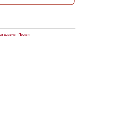
ся домены
·
Прокси