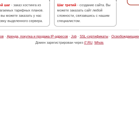
ой шаг
- заказ хостинга из
Шаг третий
- создание сайта. Вы
агаемых тарифных планов.
можете заказать сайт любой
 вы можете заказать у нас
сложности, связавшись с нашим
овку выделенного сервера.
специалистом.
ов
·
Аренда, покупка и продажа IP-адресов
·
Job
·
SSL-сертификаты
·
Освобождающие
Домен зарегистрирован через
i7.RU
.
Whois