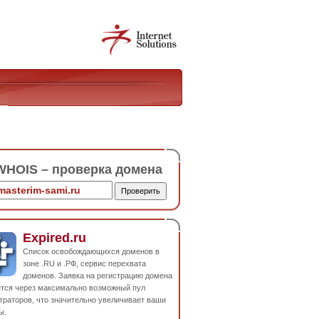
HOIS – проверка домена
Expired.ru
Список освобождающихся доменов в
зоне .RU и .РФ, сервис перехвата
доменов. Заявка на регистрацию домена
ется через максимально возможный пул
траторов, что значительно увеличивает ваши
ы.