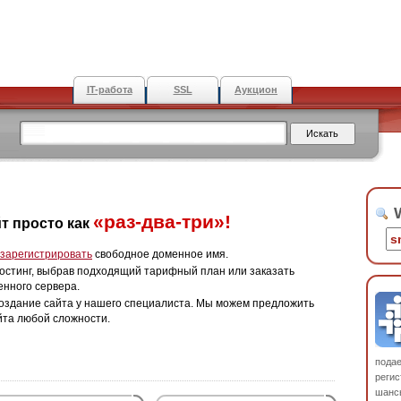
IT-работа
SSL
Аукцион
W
«раз-два-три»!
т просто как
зарегистрировать
свободное доменное имя.
остинг, выбрав подходящий тарифный план или заказать
енного сервера.
оздание сайта у нашего специалиста. Мы можем предложить
йта любой сложности.
пода
регис
шанс