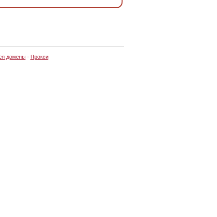
ся домены
·
Прокси