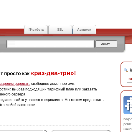
IT-работа
SSL
Аукцион
W
«раз-два-три»!
т просто как
зарегистрировать
свободное доменное имя.
остинг, выбрав подходящий тарифный план или заказать
енного сервера.
оздание сайта у нашего специалиста. Мы можем предложить
йта любой сложности.
пода
регис
шанс