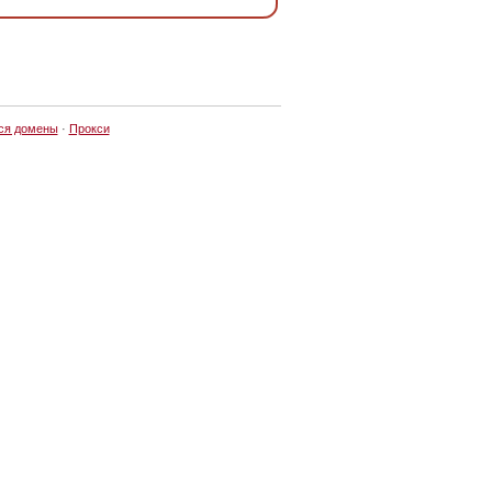
ся домены
·
Прокси