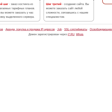
ой шаг
- заказ хостинга из
Шаг третий
- создание сайта. Вы
агаемых тарифных планов.
можете заказать сайт любой
 вы можете заказать у нас
сложности, связавшись с нашим
овку выделенного сервера.
специалистом.
ов
·
Аренда, покупка и продажа IP-адресов
·
Job
·
SSL-сертификаты
·
Освобождающие
Домен зарегистрирован через
i7.RU
.
Whois