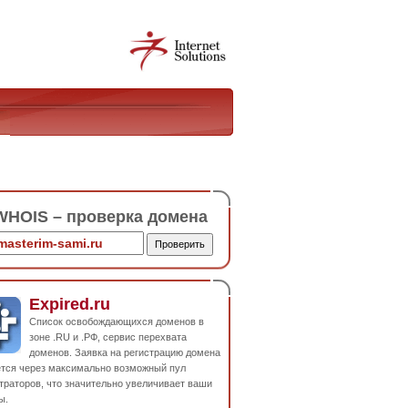
HOIS – проверка домена
Expired.ru
Список освобождающихся доменов в
зоне .RU и .РФ, сервис перехвата
доменов. Заявка на регистрацию домена
ется через максимально возможный пул
траторов, что значительно увеличивает ваши
ы.