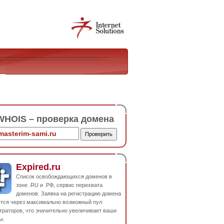
HOIS – проверка домена
Expired.ru
Список освобождающихся доменов в
зоне .RU и .РФ, сервис перехвата
доменов. Заявка на регистрацию домена
ется через максимально возможный пул
траторов, что значительно увеличивает ваши
ы.