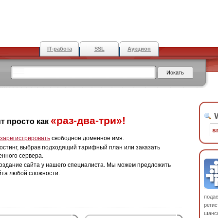
IT-работа
SSL
Аукцион
W
«раз-два-три»!
т просто как
зарегистрировать
свободное доменное имя.
остинг, выбрав подходящий тарифный план или заказать
енного сервера.
оздание сайта у нашего специалиста. Мы можем предложить
йта любой сложности.
пода
регис
шанс