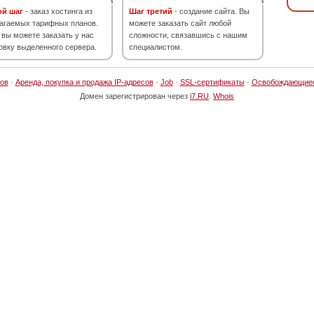
ой шаг
- заказ хостинга из
Шаг третий
- создание сайта. Вы
агаемых тарифных планов.
можете заказать сайт любой
 вы можете заказать у нас
сложности, связавшись с нашим
овку выделенного сервера.
специалистом.
ов
·
Аренда, покупка и продажа IP-адресов
·
Job
·
SSL-сертификаты
·
Освобождающие
Домен зарегистрирован через
i7.RU
.
Whois