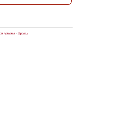
ся домены
·
Прокси