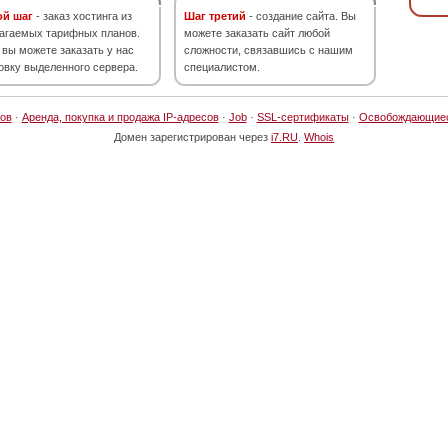
ой шаг
- заказ хостинга из
Шаг третий
- создание сайта. Вы
агаемых тарифных планов.
можете заказать сайт любой
 вы можете заказать у нас
сложности, связавшись с нашим
овку выделенного сервера.
специалистом.
ов
·
Аренда, покупка и продажа IP-адресов
·
Job
·
SSL-сертификаты
·
Освобождающие
Домен зарегистрирован через
i7.RU
.
Whois