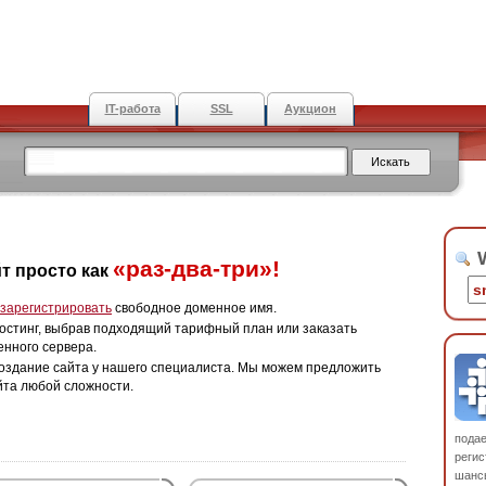
IT-работа
SSL
Аукцион
W
«раз-два-три»!
т просто как
зарегистрировать
свободное доменное имя.
остинг, выбрав подходящий тарифный план или заказать
енного сервера.
оздание сайта у нашего специалиста. Мы можем предложить
йта любой сложности.
пода
регис
шанс