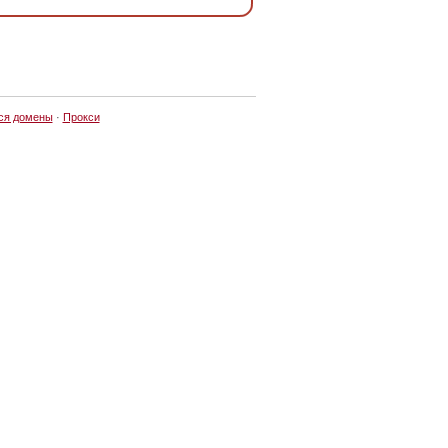
ся домены
·
Прокси