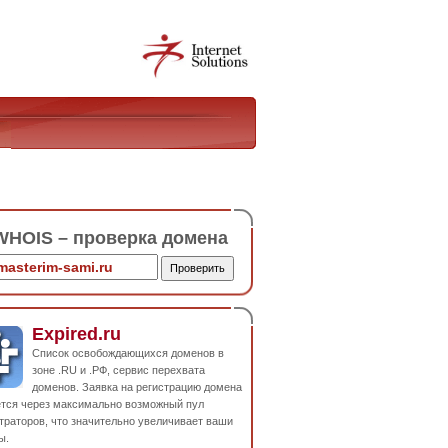
HOIS – проверка домена
Expired.ru
Список освобождающихся доменов в
зоне .RU и .РФ, сервис перехвата
доменов. Заявка на регистрацию домена
ется через максимально возможный пул
траторов, что значительно увеличивает ваши
ы.