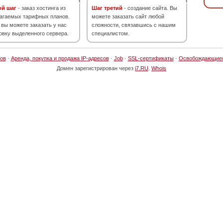
ой шаг
- заказ хостинга из
Шаг третий
- создание сайта. Вы
агаемых тарифных планов.
можете заказать сайт любой
 вы можете заказать у нас
сложности, связавшись с нашим
овку выделенного сервера.
специалистом.
ов
·
Аренда, покупка и продажа IP-адресов
·
Job
·
SSL-сертификаты
·
Освобождающие
Домен зарегистрирован через
i7.RU
.
Whois