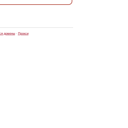
ся домены
·
Прокси