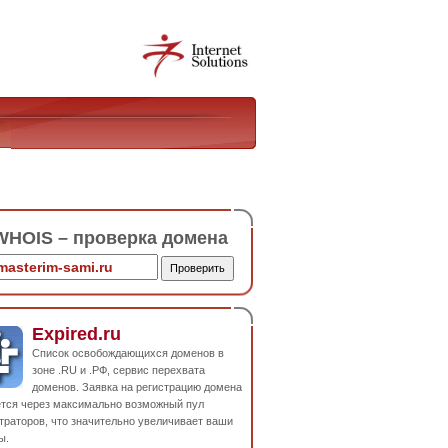
HOIS – проверка домена
Expired.ru
Список освобождающихся доменов в
зоне .RU и .РФ, сервис перехвата
доменов. Заявка на регистрацию домена
ется через максимально возможный пул
траторов, что значительно увеличивает ваши
ы.