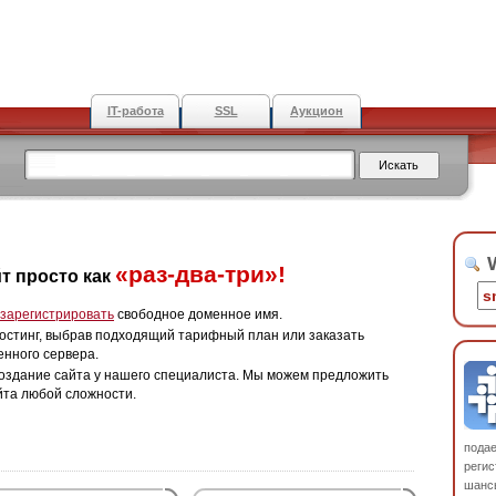
IT-работа
SSL
Аукцион
W
«раз-два-три»!
т просто как
зарегистрировать
свободное доменное имя.
остинг, выбрав подходящий тарифный план или заказать
енного сервера.
оздание сайта у нашего специалиста. Мы можем предложить
йта любой сложности.
пода
регис
шанс