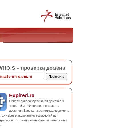
HOIS – проверка домена
Expired.ru
Список освобождающихся доменов в
зоне .RU и .РФ, сервис перехвата
доменов. Заявка на регистрацию домена
ется через максимально возможный пул
траторов, что значительно увеличивает ваши
ы.