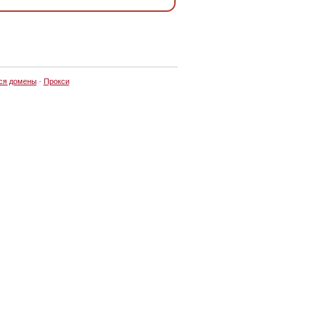
ся домены
·
Прокси