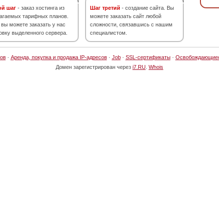
ой шаг
- заказ хостинга из
Шаг третий
- создание сайта. Вы
агаемых тарифных планов.
можете заказать сайт любой
 вы можете заказать у нас
сложности, связавшись с нашим
овку выделенного сервера.
специалистом.
ов
·
Аренда, покупка и продажа IP-адресов
·
Job
·
SSL-сертификаты
·
Освобождающие
Домен зарегистрирован через
i7.RU
.
Whois