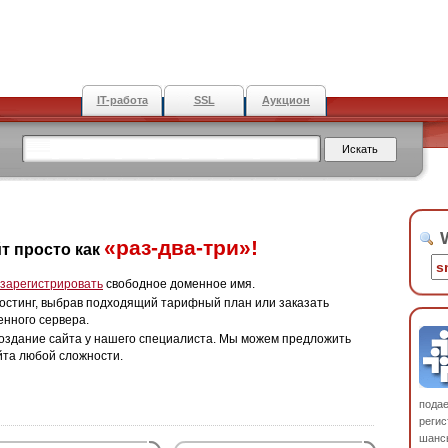
IT-работа
SSL
Аукцион
W
«раз-два-три»!
т просто как
зарегистрировать
свободное доменное имя.
остинг, выбрав подходящий тарифный план или заказать
енного сервера.
оздание сайта у нашего специалиста. Мы можем предложить
йта любой сложности.
пода
регис
шанс