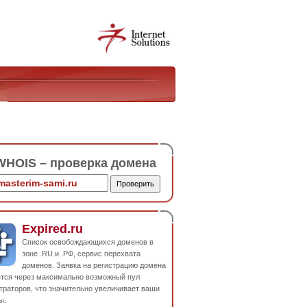
HOIS – проверка домена
Expired.ru
Список освобождающихся доменов в
зоне .RU и .РФ, сервис перехвата
доменов. Заявка на регистрацию домена
ется через максимально возможный пул
траторов, что значительно увеличивает ваши
ы.