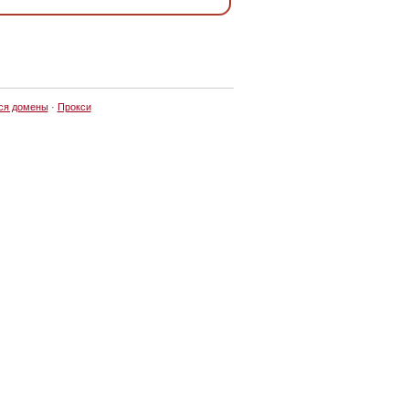
ся домены
·
Прокси