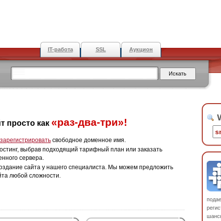
IT-работа
SSL
Аукцион
W
«раз-два-три»!
т просто как
зарегистрировать
свободное доменное имя.
остинг, выбрав подходящий тарифный план или заказать
енного сервера.
оздание сайта у нашего специалиста. Мы можем предложить
йта любой сложности.
пода
регис
шанс