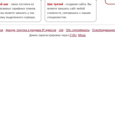
ой шаг
- заказ хостинга из
Шаг третий
- создание сайта. Вы
агаемых тарифных планов.
можете заказать сайт любой
 вы можете заказать у нас
сложности, связавшись с нашим
овку выделенного сервера.
специалистом.
ов
·
Аренда, покупка и продажа IP-адресов
·
Job
·
SSL-сертификаты
·
Освобождающие
Домен зарегистрирован через
i7.RU
.
Whois