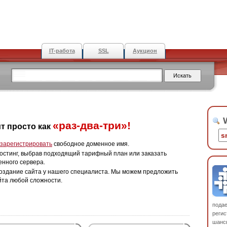
IT-работа
SSL
Аукцион
W
«раз-два-три»!
т просто как
зарегистрировать
свободное доменное имя.
остинг, выбрав подходящий тарифный план или заказать
енного сервера.
оздание сайта у нашего специалиста. Мы можем предложить
йта любой сложности.
пода
регис
шанс