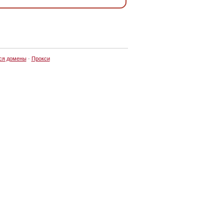
ся домены
·
Прокси