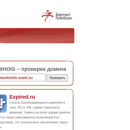
HOIS – проверка домена
Expired.ru
Список освобождающихся доменов в
зоне .RU и .РФ, сервис перехвата
доменов. Заявка на регистрацию домена
ется через максимально возможный пул
траторов, что значительно увеличивает ваши
ы.