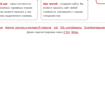
ой шаг
- заказ хостинга из
Шаг третий
- создание сайта. Вы
агаемых тарифных планов.
можете заказать сайт любой
 вы можете заказать у нас
сложности, связавшись с нашим
овку выделенного сервера.
специалистом.
ов
·
Аренда, покупка и продажа IP-адресов
·
Job
·
SSL-сертификаты
·
Освобождающие
Домен зарегистрирован через
i7.RU
.
Whois