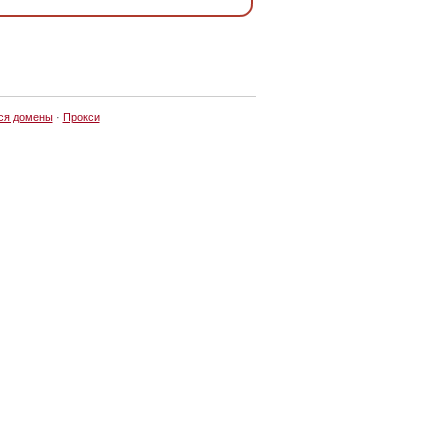
ся домены
·
Прокси