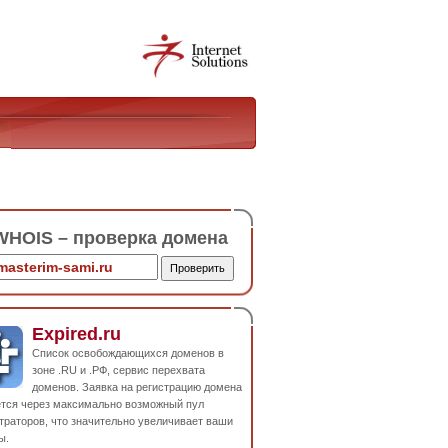
HOIS – проверка домена
Expired.ru
Список освобождающихся доменов в
зоне .RU и .РФ, сервис перехвата
доменов. Заявка на регистрацию домена
ется через максимально возможный пул
траторов, что значительно увеличивает ваши
ы.