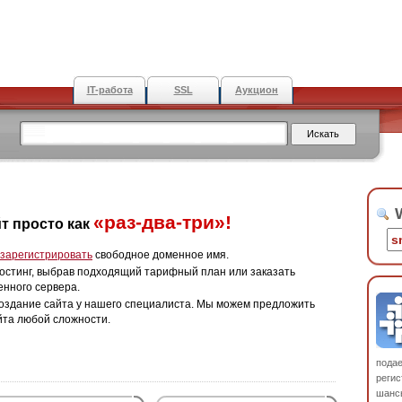
IT-работа
SSL
Аукцион
W
«раз-два-три»!
т просто как
зарегистрировать
свободное доменное имя.
остинг, выбрав подходящий тарифный план или заказать
енного сервера.
оздание сайта у нашего специалиста. Мы можем предложить
йта любой сложности.
пода
регис
шанс