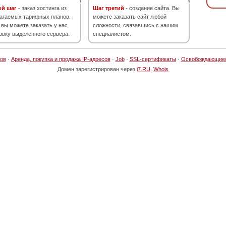
ой шаг
- заказ хостинга из
Шаг третий
- создание сайта. Вы
агаемых тарифных планов.
можете заказать сайт любой
 вы можете заказать у нас
сложности, связавшись с нашим
овку выделенного сервера.
специалистом.
ов
·
Аренда, покупка и продажа IP-адресов
·
Job
·
SSL-сертификаты
·
Освобождающие
Домен зарегистрирован через
i7.RU
.
Whois